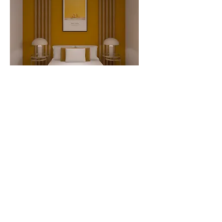
Home staging
+ immobilier
Mettez en valeur tout le potentiel de
votre bien - conception 3D
VOIR