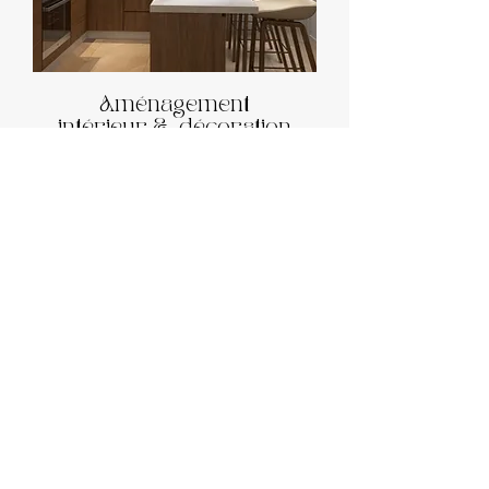
Aménagement
intérieur & décoration
Un book déco pour chaque pièce de votre
intérieur
VOIR