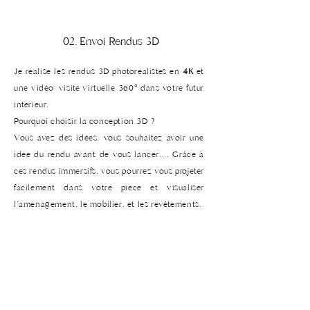
02. Envoi Rendus 3D
Je réalise les rendus 3D photoréalistes en
4K
et
une vidéo: visite
virtuelle
360° dans votre futur
intérieur.
Pourquoi
choisir
la conception 3D ?
Vous avez des idées, vous souhaitez avoir une
idée du rendu avant de vous lancer.... Grâce à
ces rendus immersifs, vous pourrez vous projeter
facilement dans votre pièce et visualiser
l'aménagement, le mobilier, et les
revêtements
.