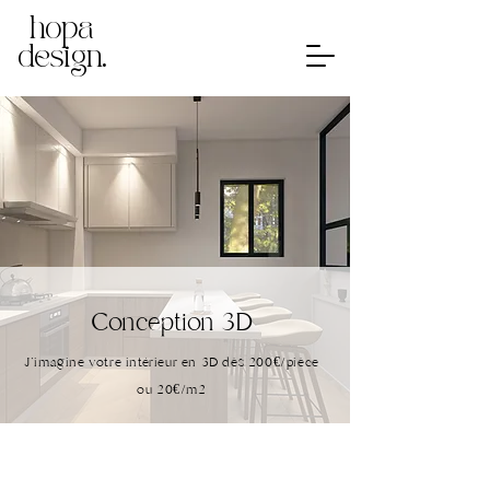
hopa
design.
Conception 3D
J'imagine votre intérieur en 3D dès 200€/pièce
ou 20€/m2